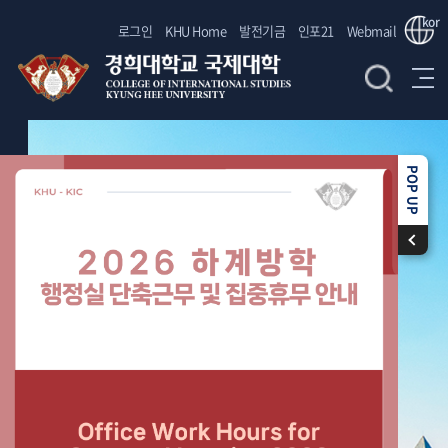
kor
로그인
KHU Home
발전기금
인포21
Webmail
POP UP